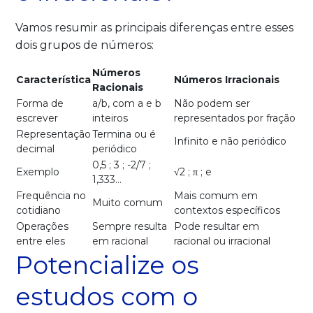
Vamos resumir as principais diferenças entre esses
dois grupos de números:
Números
Característica
Números Irracionais
Racionais
Forma de
a/b, com a e b
Não podem ser
escrever
inteiros
representados por fração
Representação
Termina ou é
Infinito e não periódico
decimal
periódico
0,5 ; 3 ; -2/7 ;
Exemplo
√2 ; π ; e
1,333…
Frequência no
Mais comum em
Muito comum
cotidiano
contextos específicos
Operações
Sempre resulta
Pode resultar em
entre eles
em racional
racional ou irracional
Potencialize os
estudos com o