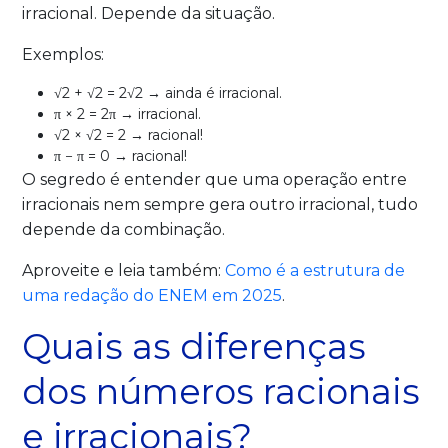
irracional. Depende da situação.
Exemplos:
√2 + √2 = 2√2 → ainda é irracional.
π × 2 = 2π → irracional.
√2 × √2 = 2 → racional!
π − π = 0 → racional!
O segredo é entender que uma operação entre
irracionais nem sempre gera outro irracional, tudo
depende da combinação.
Aproveite e leia também:
Como é a estrutura de
uma redação do ENEM em 2025
.
Quais as diferenças
dos números racionais
e irracionais?