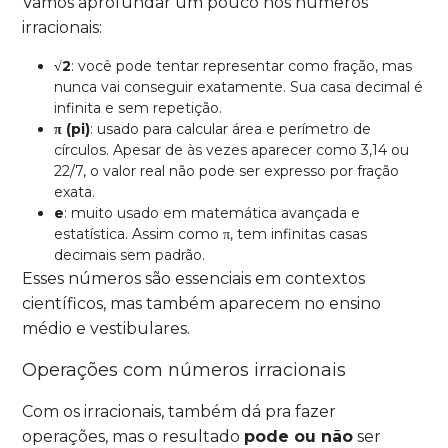
Vamos aprofundar um pouco nos números
irracionais:
√2
: você pode tentar representar como fração, mas
nunca vai conseguir exatamente. Sua casa decimal é
infinita e sem repetição.
π (pi)
: usado para calcular área e perímetro de
círculos. Apesar de às vezes aparecer como 3,14 ou
22/7, o valor real não pode ser expresso por fração
exata.
e
: muito usado em matemática avançada e
estatística. Assim como π, tem infinitas casas
decimais sem padrão.
Esses números são essenciais em contextos
científicos, mas também aparecem no ensino
médio e vestibulares.
Operações com números irracionais
Com os irracionais, também dá pra fazer
operações, mas o resultado
pode ou não
ser