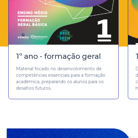
1º ano - formação geral
Material focado no desenvolvimento de
C
competências essenciais para a formação
d
acadêmica, preparando os alunos para os
c
desafios futuros.
h