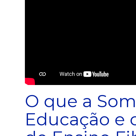
O que a Som
Educação e 