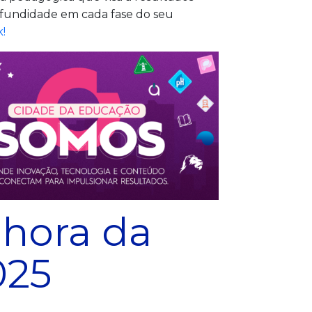
undidade em cada fase do seu
k!
 hora da
025