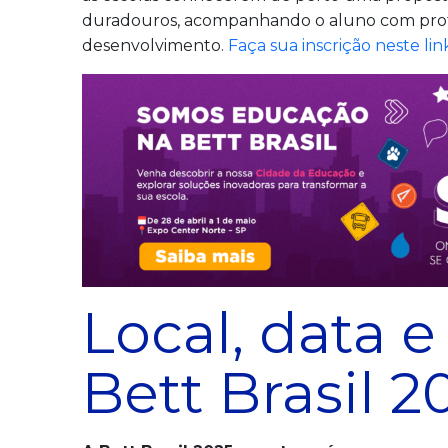
duradouros, acompanhando o aluno com prof
desenvolvimento.
Faça sua inscrição neste lin
Local, data e
Bett Brasil 2