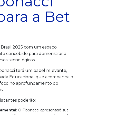
bonacci
ara a Bet
 Brasil 2025 com um espaço
e concebido para demonstrar a
rsos tecnológicos.
ibonacci terá um papel relevante,
rnada Educacional que acompanha o
m foco no aprofundamento do
s.
isitantes poderão:
amental:
O Fibonacci apresentará sua