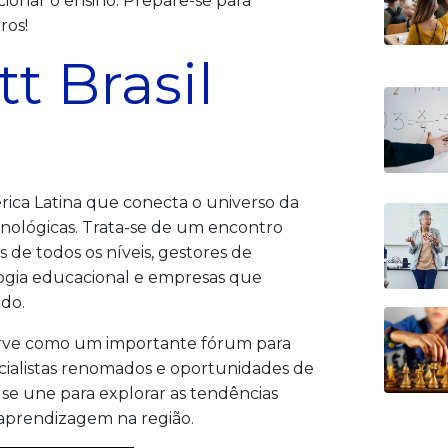
onar o ensino. Prepare-se para
ros!
t Brasil
rica Latina que conecta o universo da
nológicas. Trata-se de um encontro
de todos os níveis, gestores de
ologia educacional e empresas que
ado.
 serve como um importante fórum para
cialistas renomados e oportunidades de
e une para explorar as tendências
aprendizagem na região.