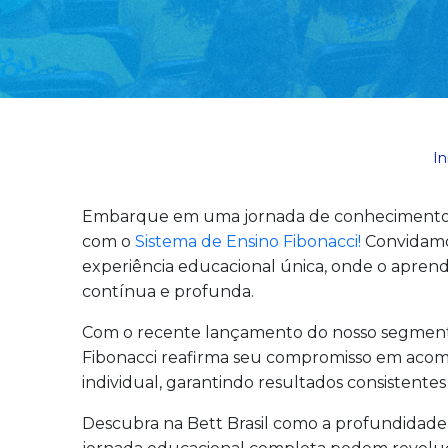
In
Embarque em uma jornada de conhecimento t
com o
Sistema de Ensino Fibonacci!
Convidamos
experiência educacional única, onde o apren
contínua e profunda.
Com o recente lançamento do nosso segment
Fibonacci reafirma seu compromisso em acom
individual, garantindo resultados consistente
Descubra na Bett Brasil como a profundidad